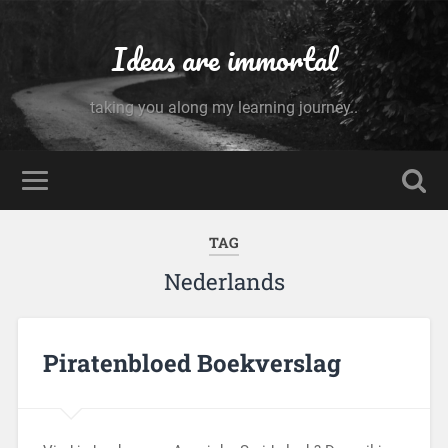
Ideas are immortal
taking you along my learning journey..
TAG
Nederlands
Piratenbloed Boekverslag